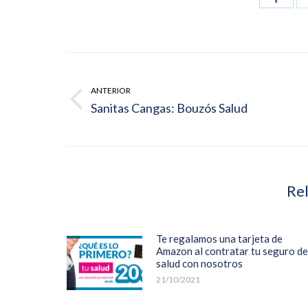
on
Face
Navegación
entre
ANTERIOR
publicaciones
Publicación
Sanitas Cangas: Bouzós Salud
anterior:
Rel
Te regalamos una tarjeta de
Amazon al contratar tu seguro de
salud con nosotros
21/10/2021