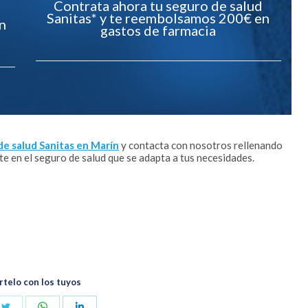
Contrata ahora tu seguro de salud
Sanitas* y te reembolsamos 200€ en
n
gastos de farmacia
de salud Sanitas en Marín
y contacta con nosotros rellenando
e en el seguro de salud que se adapta a tus necesidades.
telo con los tuyos
Share
Share
Share