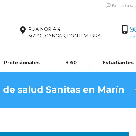
Buscar:
Busca tu se
9
RUA NORIA 4
36940, CANGAS, PONTEVEDRA
¡Ll
Profesionales
+ 60
Estudiantes
 de salud Sanitas en Marín
E
I