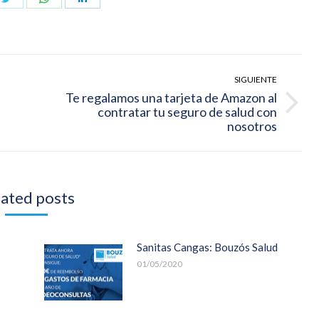
on
on
on
book
Twitter
WhatsApp
LinkedIn
SIGUIENTE
Te regalamos una tarjeta de Amazon al
Publicación
contratar tu seguro de salud con
siguiente:
nosotros
ated posts
Sanitas Cangas: Bouzós Salud
01/05/2020